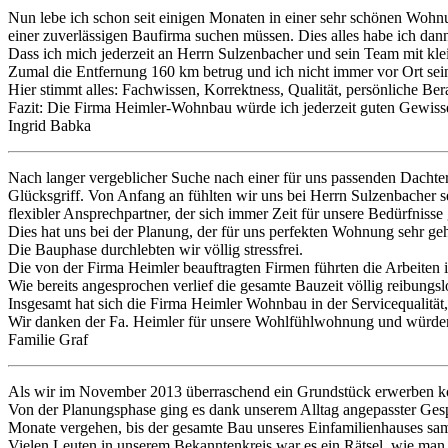
Nun lebe ich schon seit einigen Monaten in einer sehr schönen Wohn
einer zuverlässigen Baufirma suchen müssen. Dies alles habe ich da
Dass ich mich jederzeit an Herrn Sulzenbacher und sein Team mit kle
Zumal die Entfernung 160 km betrug und ich nicht immer vor Ort sei
Hier stimmt alles: Fachwissen, Korrektness, Qualität, persönliche Ber
Fazit: Die Firma Heimler-Wohnbau würde ich jederzeit guten Gewiss
Ingrid Babka
Nach langer vergeblicher Suche nach einer für uns passenden Dacht
Glücksgriff. Von Anfang an fühlten wir uns bei Herrn Sulzenbacher 
flexibler Ansprechpartner, der sich immer Zeit für unsere Bedürfniss
Dies hat uns bei der Planung, der für uns perfekten Wohnung sehr ge
Die Bauphase durchlebten wir völlig stressfrei.
Die von der Firma Heimler beauftragten Firmen führten die Arbeiten i
Wie bereits angesprochen verlief die gesamte Bauzeit völlig reibung
Insgesamt hat sich die Firma Heimler Wohnbau in der Servicequalität, 
Wir danken der Fa. Heimler für unsere Wohlfühlwohnung und würden
Familie Graf
Als wir im November 2013 überraschend ein Grundstück erwerben konn
Von der Planungsphase ging es dank unserem Alltag angepasster Gesp
Monate vergehen, bis der gesamte Bau unseres Einfamilienhauses sa
Vielen Leuten in unserem Bekanntenkreis war es ein Rätsel, wie man e