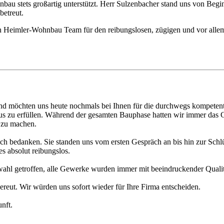
 stets großartig unterstützt. Herr Sulzenbacher stand uns von Beginn
betreut.
 Heimler-Wohnbau Team für den reibungslosen, zügigen und vor allem 
nd möchten uns heute nochmals bei Ihnen für die durchwegs kompetent
 zu erfüllen. Während der gesamten Bauphase hatten wir immer das Ge
 zu machen.
h bedanken. Sie standen uns vom ersten Gespräch an bis hin zur Schlüs
es absolut reibungslos.
ahl getroffen, alle Gewerke wurden immer mit beeindruckender Qualität
reut. Wir würden uns sofort wieder für Ihre Firma entscheiden.
nft.