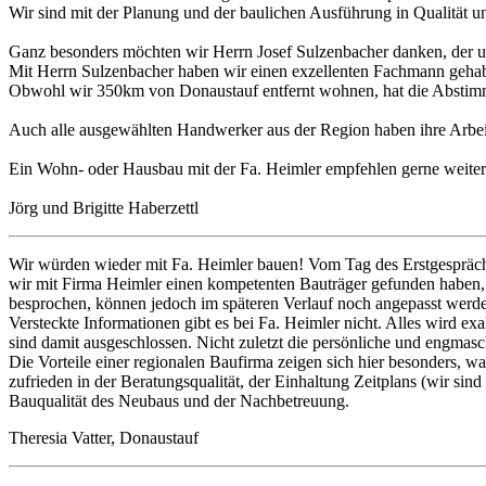
Wir sind mit der Planung und der baulichen Ausführung in Qualität un
Ganz besonders möchten wir Herrn Josef Sulzenbacher danken, der un
Mit Herrn Sulzenbacher haben wir einen exzellenten Fachmann gehabt
Obwohl wir 350km von Donaustauf entfernt wohnen, hat die Abstimm
Auch alle ausgewählten Handwerker aus der Region haben ihre Arbeit 
Ein Wohn- oder Hausbau mit der Fa. Heimler empfehlen gerne weiter
Jörg und Brigitte Haberzettl
Wir würden wieder mit Fa. Heimler bauen! Vom Tag des Erstgesprächs 
wir mit Firma Heimler einen kompetenten Bauträger gefunden haben
besprochen, können jedoch im späteren Verlauf noch angepasst werden 
Versteckte Informationen gibt es bei Fa. Heimler nicht. Alles wird 
sind damit ausgeschlossen. Nicht zuletzt die persönliche und engma
Die Vorteile einer regionalen Baufirma zeigen sich hier besonders, wa
zufrieden in der Beratungsqualität, der Einhaltung Zeitplans (wir si
Bauqualität des Neubaus und der Nachbetreuung.
Theresia Vatter, Donaustauf