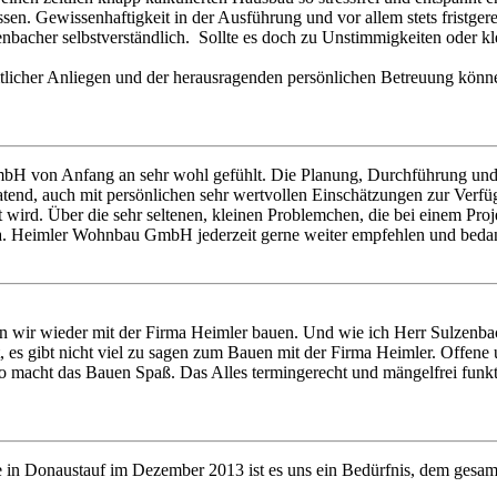
lassen. Gewissenhaftigkeit in der Ausführung und vor allem stets fristg
enbacher selbstverständlich. Sollte es doch zu Unstimmigkeiten oder 
mtlicher Anliegen und der herausragenden persönlichen Betreuung kön
bH von Anfang an sehr wohl gefühlt. Die Planung, Durchführung und 
atend, auch mit persönlichen sehr wertvollen Einschätzungen zur Verfüg
wird. Über die sehr seltenen, kleinen Problemchen, die bei einem Proj
 Fa. Heimler Wohnbau GmbH jederzeit gerne weiter empfehlen und beda
den wir wieder mit der Firma Heimler bauen. Und wie ich Herr Sulzenba
t, es gibt nicht viel zu sagen zum Bauen mit der Firma Heimler. Offe
 macht das Bauen Spaß. Das Alles termingerecht und mängelfrei funktion
te in Donaustauf im Dezember 2013 ist es uns ein Bedürfnis, dem gesa