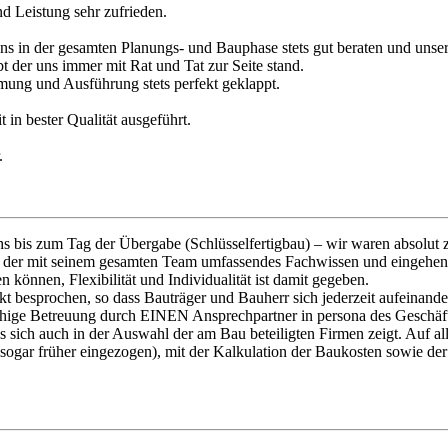
d Leistung sehr zufrieden.
s in der gesamten Planungs- und Bauphase stets gut beraten und unser
 der uns immer mit Rat und Tat zur Seite stand.
ung und Ausführung stets perfekt geklappt.
in bester Qualität ausgeführt.
.
bis zum Tag der Übergabe (Schlüsselfertigbau) – wir waren absolut zu
, der mit seinem gesamten Team umfassendes Fachwissen und eingehen
können, Flexibilität und Individualität ist damit gegeben.
exakt besprochen, so dass Bauträger und Bauherr sich jederzeit aufein
schige Betreuung durch EINEN Ansprechpartner in persona des Geschäf
s sich auch in der Auswahl der am Bau beteiligten Firmen zeigt. Auf al
nd sogar früher eingezogen), mit der Kalkulation der Baukosten sowie d