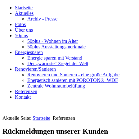
Startseite
Aktuelles
Archiv - Presse
Fotos
Über uns
50plus
50plus - Wohnen im Alter
50plus Ausstattungsmerkmale
Energiesparen
Energie sparen mit Verstand
Der „wärmste" Ziegel der Welt
Renovieren/Sanieren
Renovieren und Sanieren - eine große Aufgabe
Energetisch sanieren mit POROTON®–WDF
Zentrale Wohnraumbelüftung
Referenzen
Kontakt
Aktuelle Seite:
Startseite
Referenzen
Rückmeldungen unserer Kunden