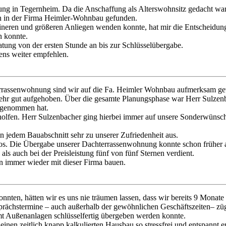
ung in Tegernheim. Da die Anschaffung als Alterswohnsitz gedacht war
nn in der Firma Heimler-Wohnbau gefunden.
ineren und größeren Anliegen wenden konnte, hat mir die Entscheidung
n konnte.
atung von der ersten Stunde an bis zur Schlüsselübergabe.
ens weiter empfehlen.
errassenwohnung sind wir auf die Fa. Heimler Wohnbau aufmerksam ge
sehr gut aufgehoben. Über die gesamte Planungsphase war Herr Sulzenb
e genommen hat.
holfen. Herr Sulzenbacher ging hierbei immer auf unsere Sonderwünsch
n jedem Bauabschnitt sehr zu unserer Zufriedenheit aus.
slos. Die Übergabe unserer Dachterrassenwohnung konnte schon früher a
als auch bei der Preisleistung fünf von fünf Sternen verdient.
 immer wieder mit dieser Firma bauen.
ten, hätten wir es uns nie träumen lassen, dass wir bereits 9 Monate
rächstermine – auch außerhalb der gewöhnlichen Geschäftszeiten– zügi
mt Außenanlagen schlüsselfertig übergeben werden konnte.
inen zeitlich knapp kalkulierten Hausbau so stressfrei und entspannt 