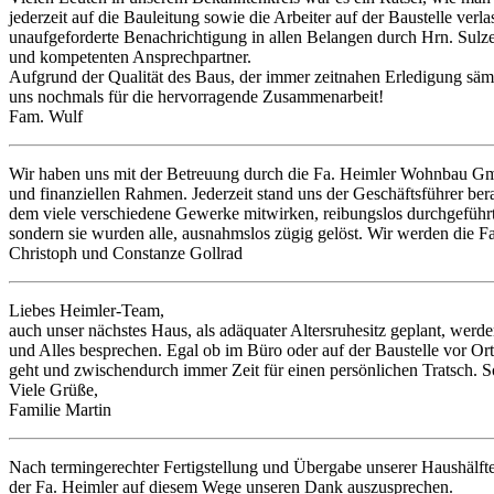
jederzeit auf die Bauleitung sowie die Arbeiter auf der Baustelle ver
unaufgeforderte Benachrichtigung in allen Belangen durch Hrn. Sulz
und kompetenten Ansprechpartner.
Aufgrund der Qualität des Baus, der immer zeitnahen Erledigung sä
uns nochmals für die hervorragende Zusammenarbeit!
Fam. Wulf
Wir haben uns mit der Betreuung durch die Fa. Heimler Wohnbau Gm
und finanziellen Rahmen. Jederzeit stand uns der Geschäftsführer ber
dem viele verschiedene Gewerke mitwirken, reibungslos durchgeführt 
sondern sie wurden alle, ausnahmslos zügig gelöst. Wir werden die
Christoph und Constanze Gollrad
Liebes Heimler-Team,
auch unser nächstes Haus, als adäquater Altersruhesitz geplant, wer
und Alles besprechen. Egal ob im Büro oder auf der Baustelle vor Or
geht und zwischendurch immer Zeit für einen persönlichen Tratsch. So
Viele Grüße,
Familie Martin
Nach termingerechter Fertigstellung und Übergabe unserer Haushälf
der Fa. Heimler auf diesem Wege unseren Dank auszusprechen.