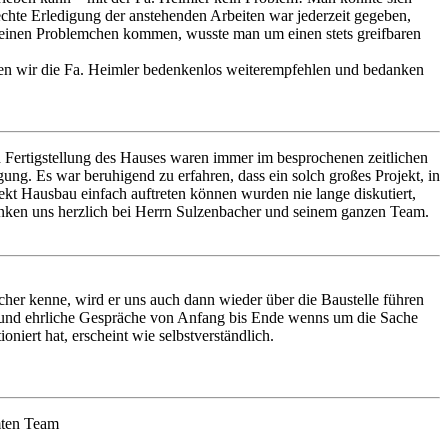
erechte Erledigung der anstehenden Arbeiten war jederzeit gegeben,
kleinen Problemchen kommen, wusste man um einen stets greifbaren
nen wir die Fa. Heimler bedenkenlos weiterempfehlen und bedanken
Fertigstellung des Hauses waren immer im besprochenen zeitlichen
ung. Es war beruhigend zu erfahren, dass ein solch großes Projekt, in
ekt Hausbau einfach auftreten können wurden nie lange diskutiert,
nken uns herzlich bei Herrn Sulzenbacher und seinem ganzen Team.
cher kenne, wird er uns auch dann wieder über die Baustelle führen
ne und ehrliche Gespräche von Anfang bis Ende wenns um die Sache
iert hat, erscheint wie selbstverständlich.
mten Team