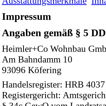
Ausstattungsmerkmale
Inha
Impressum
Angaben gemäß § 5 D
Heimler+Co Wohnbau Gm
Am Bahndamm 10
93096 Köfering
Handelsregister: HRB 4037
Registergericht: Amtsgeri
§ 34c GewO vom Landratsam