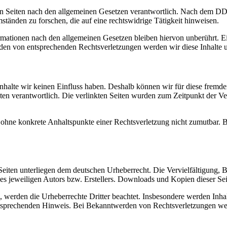
n Seiten nach den allgemeinen Gesetzen verantwortlich. Nach dem DDG s
änden zu forschen, die auf eine rechtswidrige Tätigkeit hinweisen.
ationen nach den allgemeinen Gesetzen bleiben hiervon unberührt. Ein
den von entsprechenden Rechtsverletzungen werden wir diese Inhalte 
 Inhalte wir keinen Einfluss haben. Deshalb können wir für diese fremd
 Seiten verantwortlich. Die verlinkten Seiten wurden zum Zeitpunkt der
och ohne konkrete Anhaltspunkte einer Rechtsverletzung nicht zumutbar
n Seiten unterliegen dem deutschen Urheberrecht. Die Vervielfältigung,
 jeweiligen Autors bzw. Erstellers. Downloads und Kopien dieser Seite
n, werden die Urheberrechte Dritter beachtet. Insbesondere werden Inhal
tsprechenden Hinweis. Bei Bekanntwerden von Rechtsverletzungen wer