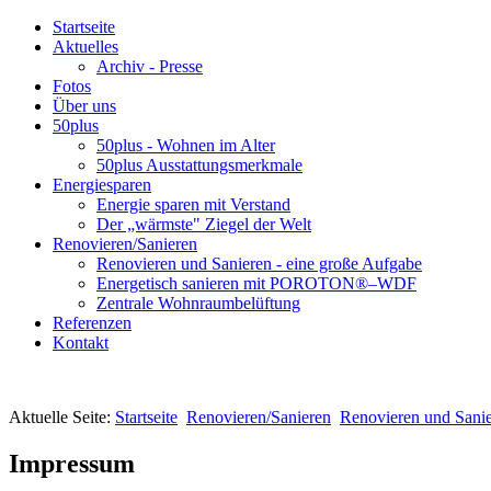
Startseite
Aktuelles
Archiv - Presse
Fotos
Über uns
50plus
50plus - Wohnen im Alter
50plus Ausstattungsmerkmale
Energiesparen
Energie sparen mit Verstand
Der „wärmste" Ziegel der Welt
Renovieren/Sanieren
Renovieren und Sanieren - eine große Aufgabe
Energetisch sanieren mit POROTON®–WDF
Zentrale Wohnraumbelüftung
Referenzen
Kontakt
Aktuelle Seite:
Startseite
Renovieren/Sanieren
Renovieren und Sanie
Impressum