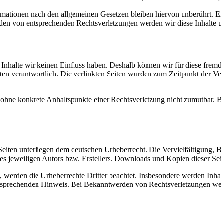
ationen nach den allgemeinen Gesetzen bleiben hiervon unberührt. Ein
den von entsprechenden Rechtsverletzungen werden wir diese Inhalte 
n Inhalte wir keinen Einfluss haben. Deshalb können wir für diese fre
 Seiten verantwortlich. Die verlinkten Seiten wurden zum Zeitpunkt der
och ohne konkrete Anhaltspunkte einer Rechtsverletzung nicht zumutbar
n Seiten unterliegen dem deutschen Urheberrecht. Die Vervielfältigung,
 jeweiligen Autors bzw. Erstellers. Downloads und Kopien dieser Seite
n, werden die Urheberrechte Dritter beachtet. Insbesondere werden Inhal
tsprechenden Hinweis. Bei Bekanntwerden von Rechtsverletzungen wer