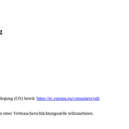
g
ilegung (OS) bereit:
https://ec.europa.eu/consumers/odr
.
vor einer Verbraucherschlichtungsstelle teilzunehmen.