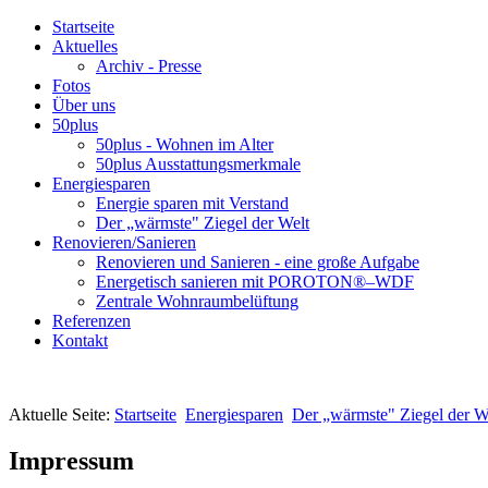
Startseite
Aktuelles
Archiv - Presse
Fotos
Über uns
50plus
50plus - Wohnen im Alter
50plus Ausstattungsmerkmale
Energiesparen
Energie sparen mit Verstand
Der „wärmste" Ziegel der Welt
Renovieren/Sanieren
Renovieren und Sanieren - eine große Aufgabe
Energetisch sanieren mit POROTON®–WDF
Zentrale Wohnraumbelüftung
Referenzen
Kontakt
Aktuelle Seite:
Startseite
Energiesparen
Der „wärmste" Ziegel der W
Impressum